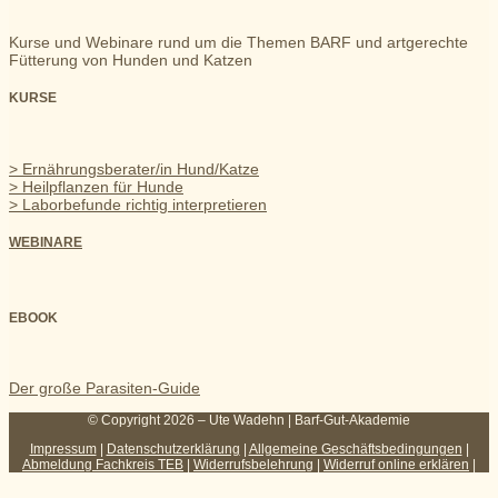
Kurse und Webinare rund um die Themen BARF und artgerechte
Fütterung von Hunden und Katzen
KURSE
> Ernährungsberater/in Hund/Katze
> Heilpflanzen für Hunde
> Laborbefunde richtig interpretieren
WEBINARE
EBOOK
Der große Parasiten-Guide
© Copyright 2026 – Ute Wadehn | Barf-Gut-Akademie
Impressum
|
Datenschutzerklärung
|
Allgemeine Geschäftsbedingungen
|
Abmeldung Fachkreis TEB
|
Widerrufsbelehrung
|
Widerruf online erklären
|