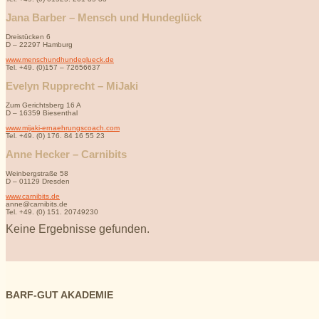
Jana Barber – Mensch und Hundeglück
Dreistücken 6
D – 22297 Hamburg
www.menschundhundeglueck.de
Tel. +49. (0)157 – 72656637
Evelyn Rupprecht – MiJaki
Zum Gerichtsberg 16 A
D – 16359 Biesenthal
www.mijaki-ernaehrungscoach.com
Tel. +49. (0) 176. 84 16 55 23
Anne Hecker – Carnibits
Weinbergstraße 58
D – 01129 Dresden
www.carnibits.de
anne
@
carnibits.de
Tel. +49. (0) 151. 20749230
Keine Ergebnisse gefunden.
BARF-GUT AKADEMIE