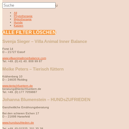
U
All
Phytotherapie
Mykotherapie
Hunde
Katzen
ALLE FILTER LÖSCHEN
Svenja Sieger – Villa Animal Inner Balance
Forst 14
D – 21727 Estorf
www.villaanimalinnerbalance.com
Tel. +49. (0) 41 40. 808 99 87
Meike Peters – Tierisch füttern
Krähenberg 10
D – 24635 Rickling
www.tierischfuettern.de
beratung@tierischfuettern.de
Tel. +49. (0) 177 7059887
Johanna Blumenstein – HUNDsZUFRIEDEN
Ganzheitliche Ernährungsberatung
Bei den schieren Eichen 17
D – 21698 Harsefeld
www.hundszufrieden.de
Tel. +49. (0) 01525. 201 35 38