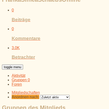
0
Beiträge
0
Kommentare
3.0K
Betrachter
toggle menu
Aktivität
Gruppen
0
Foren
Mitgliedschaften
Anordnen nach:
Gruppen des Mitglieds