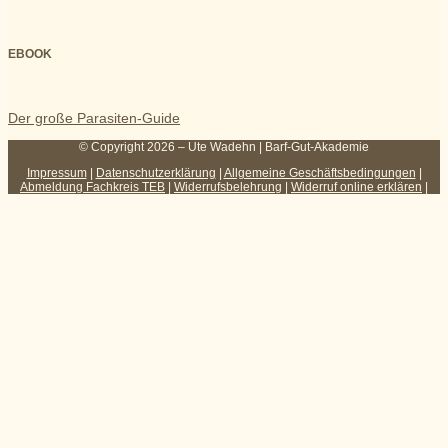
EBOOK
Der große Parasiten-Guide
© Copyright 2026 – Ute Wadehn | Barf-Gut-Akademie
Impressum
|
Datenschutzerklärung
|
Allgemeine Geschäftsbedingungen
|
Abmeldung Fachkreis TEB
|
Widerrufsbelehrung
|
Widerruf online erklären
|